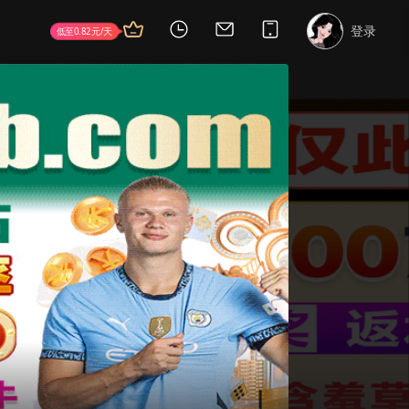
怖片
科幻片
喜剧片
情》高清在线播放入口，