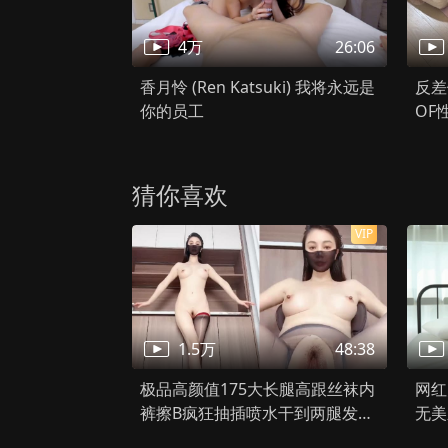
替身2020
怪异伪装
HD
HD