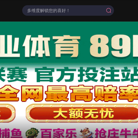
首页
短剧
恐
，语言为法语，当前更新至HD，类型标签包含喜剧。本站为您提供《出入爱
料、播放列表和相关推荐，方便快速追剧与查找同类影视内容。